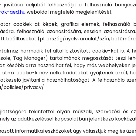
javítása céljából felhasználja a felhasználó böngészé
orok-aed.hu
weboldal megfelelő megjelenítését.
or cookiek-at képek, grafikai elemek, felhasználó
ára, felhasználó azonosítására, session azonosításra.
tt beálltásokat (pl. ország/nyelv, arculat/szín, betűmére
talmaz harmadik fél által biztosított cookie-kat is. A h
nsole, Tag Manager) tartalmának megosztását teszi lehe
az később arra használhat fel, hogy más webhelyeken je
utmx cookie-k név nélküli adatokat gyűjtenek arról, 
datkezelő javítani a használhatóságot. A felhasználó 
/policies/privacy/
lettségére tekintettel olyan műszaki, szervezési és s
ely az adatkezeléssel kapcsolatban jelentkező kockázato
zott informatikai eszközöket úgy választjuk meg és üzem