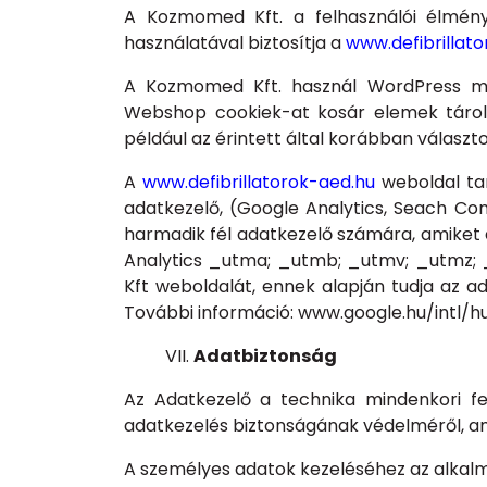
A Kozmomed Kft. a felhasználói élmény 
használatával biztosítja a
www.defibrillat
A Kozmomed Kft. használ WordPress mot
Webshop cookiek-at kosár elemek tárolás
például az érintett által korábban választo
A
www.defibrillatorok-aed.hu
weboldal tar
adatkezelő, (Google Analytics, Seach Co
harmadik fél adatkezelő számára, amiket 
Analytics _utma; _utmb; _utmv; _utmz; _
Kft weboldalát, ennek alapján tudja az a
További információ: www.google.hu/intl/hu
Adatbiztonság
Az Adatkezelő a technika mindenkori fej
adatkezelés biztonságának védelméről, am
A személyes adatok kezeléséhez az alkalma