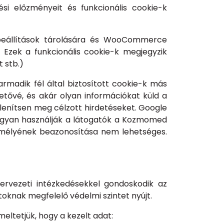
si előzményeit és funkcionális cookie-k
 beállítások tárolására és WooCommerce
 Ezek a funkcionális cookie-k megjegyzik
t stb.)
armadik fél által biztosított cookie-k más
tővé, és akár olyan információkat küld a
lenítsen meg célzott hirdetéseket. Google
hogyan használják a látogatók a Kozmomed
személyének beazonosítása nem lehetséges.
zervezeti intézkedésekkel gondoskodik az
knak megfelelő védelmi szintet nyújt.
eltetjük, hogy a kezelt adat: