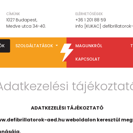
CÍMÜNK
ELÉRHETÖSÉGEK
1027 Budapest,
+36 1 201 88 59
Medve utca 34-40.
info [KUKAC] defibrillatoro
ÓK
SZOLGÁLTATÁSOK
MAGUNKRÓL
T
KAPCSOLAT
Adatkezelési tájékoztat
.
ADATKEZELÉSI TÁJÉKOZTATÓ
ww.defibrillatorok-aed.hu weboldalon keresztül me
vonásáig.