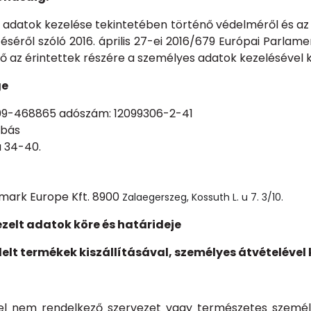
datok kezelése tekintetében történő védelméről és az 
éséről szóló 2016. április 27-ei 2016/679 Európai Parlame
elő az érintettek részére a személyes adatok kezelésével 
ge
-09-468865 adószám: 12099306-2-41
abás
 34-40.
ark Europe Kft. 8900
Zalaegerszeg, Kossuth L. u 7. 3/10.
ezelt adatok köre és határideje
delt termékek kiszállításával, személyes átvételéve
ggel nem rendelkező szervezet vagy természetes szemé