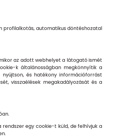
n profilalkotás, automatikus döntéshozatal
Amikor az adott webhelyet a látogató ismét
cookie-k általánosságban megkönnyítik a
 nyújtson, és hatékony információforrást
ését, visszaélések megakadályozását és a
óan.
 rendszer egy cookie-t küld, de felhívjuk a
en.