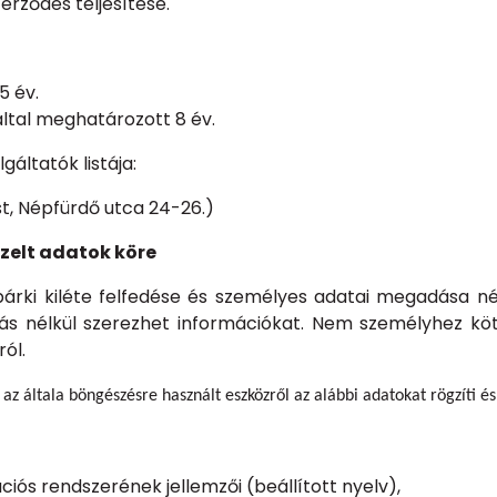
zerződés teljesítése.
5 év.
 által meghatározott 8 év.
áltatók listája:
st, Népfürdő utca 24-26.)
zelt adatok köre
bárki kiléte felfedése és személyes adatai megadása né
ás nélkül szerezhet információkat. Nem személyhez köt
ól.
az általa böngészésre használt eszközről az alábbi adatokat rögzíti és 
iós rendszerének jellemzői (beállított nyelv),