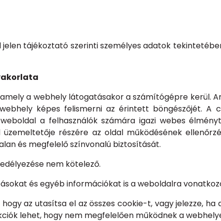
l jelen tájékoztató szerinti személyes adatok tekintetébe
yakorlata
, amely a webhely látogatásakor a számítógépre kerül. 
 webhely képes felismerni az érintett böngészőjét. A 
a weboldal a felhasználók számára igazi webes élményt
al üzemeltetője részére az oldal működésének ellenőrz
lan és megfelelő színvonalú biztosítását.
gedélyezése nem kötelező.
ításokat és egyéb információkat is a weboldalra vonatkoz
hogy az utasítsa el az összes cookie-t, vagy jelezze, ha a
unkciók lehet, hogy nem megfelelően működnek a webhely