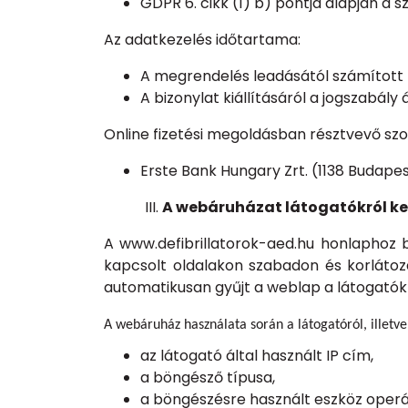
GDPR 6. cikk (1) b) pontja alapján a s
Az adatkezelés időtartama:
A megrendelés leadásától számított 
A bizonylat kiállításáról a jogszabály
Online fizetési megoldásban résztvevő szolg
Erste Bank Hungary Zrt. (1138 Budape
A webáruházat látogatókról ke
A www.defibrillatorok-aed.hu honlaphoz 
kapcsolt oldalakon szabadon és korlátoz
automatikusan gyűjt a weblap a látogatókr
A webáruház használata során a látogatóról, illetve 
az látogató által használt IP cím,
a böngésző típusa,
a böngészésre használt eszköz operác