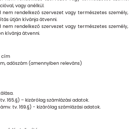
ióval, vagy anélkül.
ggel nem rendelkező szervezet vagy természetes személ
ás útján kívánja átvenni.
ggel nem rendelkező szervezet vagy természetes személ
 kívánja átvenni.
l cím
cím, adószám (amennyiben releváns)
álása.
.tv. 165.§) – kizárólag számlázási adatok.
mv. tv. 169.§) - kizárólag számlázási adatok.