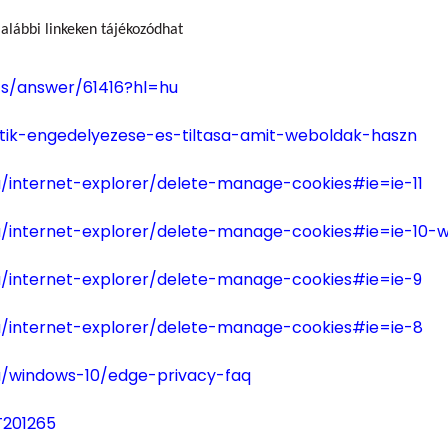
alábbi linkeken tájékozódhat
ts/answer/61416?hl=hu
sutik-engedelyezese-es-tiltasa-amit-weboldak-haszn
/internet-explorer/delete-manage-cookies#ie=ie-11
u/internet-explorer/delete-manage-cookies#ie=ie-10-w
u/internet-explorer/delete-manage-cookies#ie=ie-9
u/internet-explorer/delete-manage-cookies#ie=ie-8
u/windows-10/edge-privacy-faq
T201265