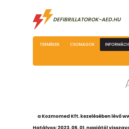
DEFIBRILLATOROK-AED.HU
TERMÉKEK
CSOMAGOK
INFORMÁCI
a Kozmomed Kft. kezelésében lévő w
Hatályos: 2023. 05. 01. napjától vissza