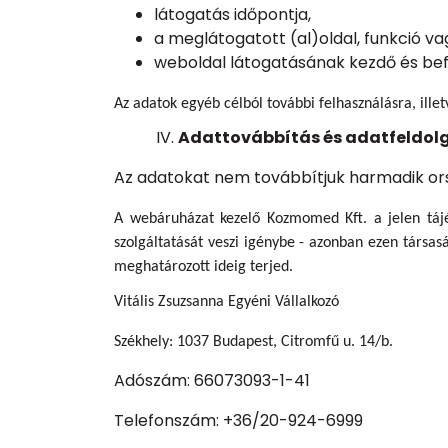
látogatás időpontja,
a meglátogatott (al)oldal, funkció va
weboldal látogatásának kezdő és bef
Az adatok egyéb célból további felhasználásra, ille
Adattovábbítás és adatfeldol
Az adatokat nem továbbítjuk harmadik or
A webáruházat kezelő Kozmomed Kft. a jelen táj
szolgáltatását veszi igénybe - azonban ezen társa
meghatározott ideig terjed.
Vitális Zsuzsanna Egyéni Vállalkozó
Székhely: 1037 Budapest, Citromfű u. 14/b.
Adószám: 66073093-1-41
Telefonszám: +36/20-924-6999