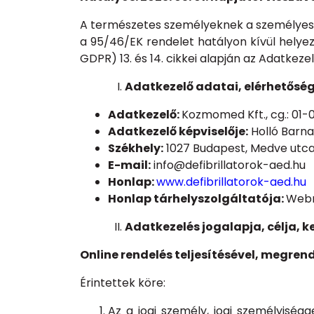
A természetes személyeknek a személyes a
a 95/46/EK rendelet hatályon kívül helyez
GDPR) 13. és 14. cikkei alapján az Adatkez
Adatkezelő adatai, elérhetősé
Adatkezelő:
Kozmomed Kft., cg.: 01
Adatkezelő képviselője:
Holló Barn
Székhely:
1027 Budapest, Medve utca
E-mail:
info@defibrillatorok-aed.hu
Honlap:
www.defibrillatorok-aed.hu
Honlap tárhelyszolgáltatója:
Webm
Adatkezelés jogalapja, célja, k
Online rendelés teljesítésével, megren
Érintettek köre:
Az a jogi személy, jogi személyisé