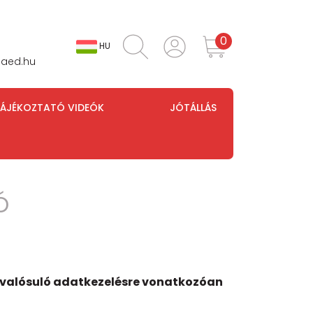
0
HU
k-aed.hu
ÁJÉKOZTATÓ VIDEÓK
JÓTÁLLÁS
ó
gvalósuló adatkezelésre vonatkozóan