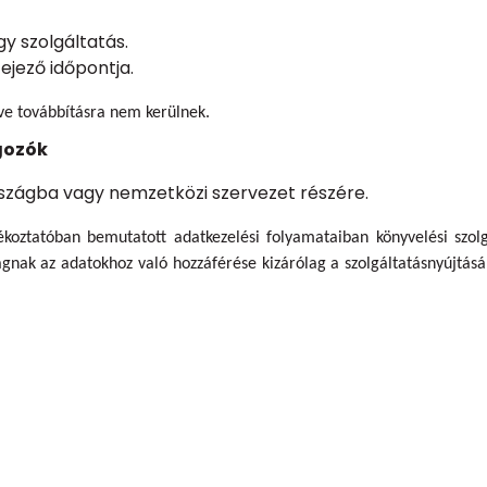
gy szolgáltatás.
ejező időpontja.
tve továbbításra nem kerülnek.
gozók
szágba vagy nemzetközi szervezet részére.
ékoztatóban bemutatott adatkezelési folyamataiban
könyvelési szol
ságnak az adatokhoz való hozzáférése kizárólag a szolgáltatásnyújtás