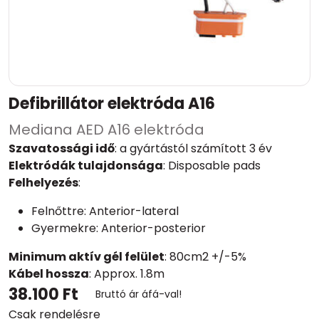
Defibrillátor elektróda A16
Mediana AED A16 elektróda
Szavatossági idő
: a gyártástól számított 3 év
Elektródák tulajdonsága
: Disposable pads
Felhelyezés
:
Felnőttre: Anterior-lateral
Gyermekre: Anterior-posterior
Minimum aktív gél felület
: 80cm2 +/-5%
Kábel hossza
: Approx. 1.8m
38.100 Ft
Bruttó ár áfá-val!
Csak rendelésre